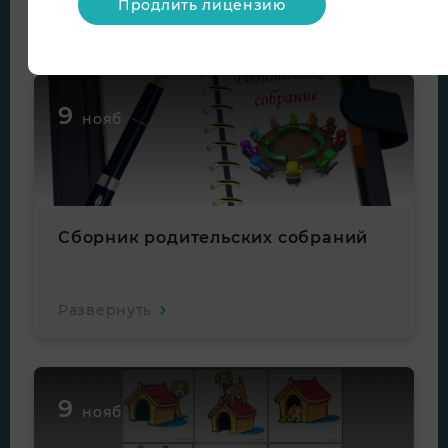
Продлить лицензию
Развернуть
9
нояб
Сборник родительских собраний
Развернуть
9
нояб