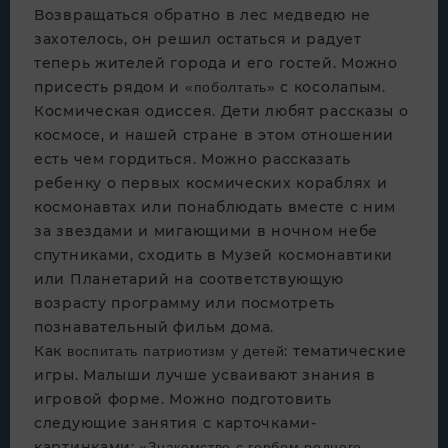
Возвращаться обратно в лес медведю не
захотелось, он решил остаться и радует
теперь жителей города и его гостей. Можно
присесть рядом и
с косолапым.
«поболтать»
Космическая одиссея. Дети любят рассказы о
космосе, и нашей стране в этом отношении
есть чем гордиться. Можно рассказать
ребенку о первых космических кораблях и
космонавтах или понаблюдать вместе с ним
за звездами и мигающими в ночном небе
спутниками, сходить в Музей космонавтики
или Планетарий на соответствующую
возрасту программу или посмотреть
познавательный фильм дома.
Как
: тематические
воспитать патриотизм у детей
игры. Малыши лучше усваивают знания в
игровой форме. Можно подготовить
следующие занятия с карточками-
картинками
:
«Знакомство с гербом родного