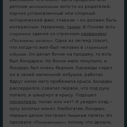
детское
кого-то из родителей,
воспоминание
научно установленный или спорный
исторический факт, главное – он должен быть
интересным. Например,
таким
: В Пскове есть
здание со странным
названием
:
старинное
. Одна из легенд гласит,
«Поганкины палаты»
что когда-то жил-был человек в
старенькой
. Он делал бочки на продажу, то есть
избушке
был бондарем. Но бочки мало покупали, и
бондарь был очень бедным. Однажды сидел
он в своей маленькой избушке, работал.
Вдруг мимо него пробежала крыса. Бондарь
рассердился, схватил первое, что под руку
попало, и швырнул в крысу. Подошел
посмотреть
: попал или нет? И увидел клад –
кучу золотых монет. Разбогатев, бондарь
первым делом построил пышные палаты. Их
прозвали
, потому что деньги,
«Поганкиными»