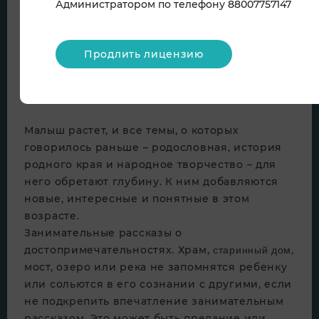
Администратором по телефону 88007757147
Продлить лицензию
Малыш растет, и все темы, о которых
говорилось раньше – родословная, история
родного края и народное творчество – для
него обретают глубину. К ним добавляются
новые, интересные и понятные в этом
возрасте.
Занимательные рассказы о
достопримечательностях. Храм,
,
старинный дом
мост, озеро или река не запомнятся ребенку
или сольются в его сознании с другими, если
не подкрепить впечатление занимательным
рассказом. Это может быть предание или